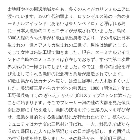
太地町やその周辺地域からも、多くの人々がカリフォルニアに
渡っています。1900年代初頭より、ロサンゼルス港の一角のタ
ーミナルアイランド（あるいは東サンペドロ）と呼ばれる島
に、日本人漁師のコミュニティが形成されていました。島民
3000人程のうち大半が和歌山県出身者であり、その構成は日本
生まれの一世とアメリカ生まれの二世で、男性は漁師として、
そして女性は缶詰工場で働きました。現在、ターミナルアイラ
ンドに当時のコミュニティは存在しておらず、すべて第二次世
界大戦時に一掃されてしまいました。今では、当時の記憶を呼
び覚ましてくれる漁師の記念碑と鳥居が建造されています。
和歌山県からはカナダヘ渡り、鮭漁に従事した人も数多くいま
した。美浜町三尾からカナダヘの移民は、1888（明治21）年に
工野儀兵衛（くの ぎへえ）がカナダのスティブストンに渡った
ことに始まります。そこでフレーザー河の鮭の大群を見た儀兵
衛は故郷に手紙を送り、漁師の技術を持つ三尾の人々を呼び寄
せ、漁業を目的とする集団的移民が行われたのです。彼らのコ
ミュニティはカナダの三尾村と呼ばれ、一方、移民先で成功を
収めて帰国した人々は英語混じりの日本語を話し、また西洋式
の生活様式を持ち帰りました。その様子から、美浜町三尾は、