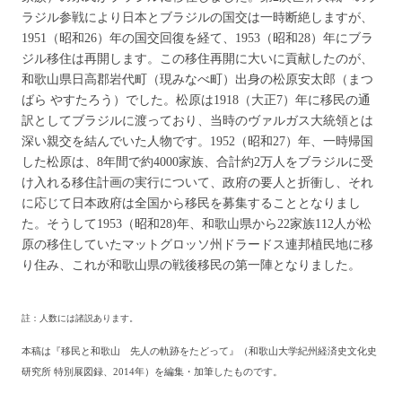
ラジル参戦により日本とブラジルの国交は一時断絶しますが、
1951（昭和26）年の国交回復を経て、1953（昭和28）年にブラ
ジル移住は再開します。この移住再開に大いに貢献したのが、
和歌山県日高郡岩代町（現みなべ町）出身の松原安太郎（まつ
ばら やすたろう）でした。松原は1918（大正7）年に移民の通
訳としてブラジルに渡っており、当時のヴァルガス大統領とは
深い親交を結んでいた人物です。1952（昭和27）年、一時帰国
した松原は、8年間で約4000家族、合計約2万人をブラジルに受
け入れる移住計画の実行について、政府の要人と折衝し、それ
に応じて日本政府は全国から移民を募集することとなりまし
た。そうして1953（昭和28)年、和歌山県から22家族112人が松
原の移住していたマットグロッソ州ドラードス連邦植民地に移
り住み、これが和歌山県の戦後移民の第一陣となりました。
註：人数には諸説あります。
本稿は『移民と和歌山 先人の軌跡をたどって』（和歌山大学紀州経済史文化史
研究所 特別展図録、2014年）を編集・加筆したものです。