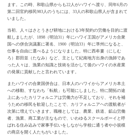
ます。この時、和歌山県からも22人がハワイヘ渡り、同年6月の
第二回官約移民983人のうちには、33人の和歌山県人が含まれて
いました。
当初、人々はさとうきび耕地における3年契約の労働を目的に渡
航しましたが、1898（明治31）年にハワイ王国がアメリカ合衆
国への併合決議案に署名、1900（明治33）年に準州になると、
仕事を自由に選べるようになりました。特に西牟婁（にしむ
ろ）郡田並（たなみ）など、主として紀南地方出身の漁師であ
った人々は、漁業の知識と技術を活かして後のハワイの水産業
の発展に貢献したと言われています。
またハワイの合衆国併合は、日本人のハワイからアメリカ本土
への移動、すなわち「転航」も可能にしました。特に開拓の途
上にあったカリフォルニアは労働力が不足しており、それを補
うための移民を歓迎したことで、カリフォルニアヘの渡航者が
次第に増えていきます。職種としては、農業、鉄道、鉱山労働
者、漁業、商工業が主なもので、いわゆるスクールボーイと呼
ばれる住み込みで家事手伝いをしながら学校に通う者や小規模
の商店を開く人たちがいました。