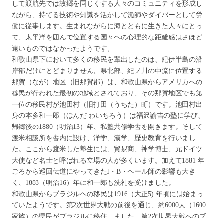
して渡航先では故郷を同じくする人々のコミュニティを形成し
ながら、持てる技術や知識を活かして漁師やダイバーとして労
働に従事します。生まれながらに海とともに生きた人々にとっ
て、太平洋を囲んで位置する国々への心理的な距離感はさほど
遠いものではなかったようです。
和歌山県下において多くの移民を輩出したのは、紀伊半島の沿
岸部だけにとどまりません。県北部、紀ノ川の中流に位置する
那賀（なが）地区（旧那賀郡）は、和歌山県からアメリカへの
移民が行われた最初の地域とされており、その那賀地区でも第
一位の移民村が池田村（旧打田（うちた）町）です。池田村出
身の本多和一郎（ほんだ わいちろう）は福沢諭吉の塾に学び、
帰郷後の1880（明治13）年、私塾共修学舎を開きます。そして
渡米相談所を舎内に設け、洋学、漢学、歴史教育を行いまし
た。ここから渡米した塾生には、貿易商、神学博士、元ドイツ
大使など名士と呼ばれる立場の人が多くいます。加えて1881 年
ごろから巡回伝道にやってきたJ・B・ヘール師の影響も大き
く、1883（明治16）年に和一郎も洗礼を受けました。
和歌山県からブラジルヘの移民は1916（大正5) 年頃には始まっ
ていたようです。第2次世界大戦の前後を通じ、約6000人（1600
家族）の県民がブラジルに移住しました。第2次世界大戦へのブ