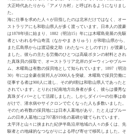
大正時代あたりから「アメリカ村」と呼ばれるようになりまし
た。
海に仕事を求めた人々が目指したのは北米だけではなく、オー
ストラリアにも和歌山県人が多く渡っています。日本人の渡豪
は1878年頃に始まり、1882（明治15）年には木曜島発展の先駆
者といわれる中山奇流（なかやま きりゅう）が和歌山県から、
また広島県からは渡辺俊之助（わたなべ としのすけ）が渡豪し
ました。彼らの主たる労働のひとつは高級ボタンの材料とされ
た真珠貝の採取で、オーストラリア北岸のダーウィンやブルー
ム、木曜島は有数の採貝地として知られています。1897（明治
30）年には全豪在留邦人が2000人を突破、木曜島で採貝労働に
従事する者は900人に達し、その約8割は和歌山県人であったと
されています。とりわけ紀南地方出身者が多く、彼らは優秀な
真珠ダイバーとして活躍しました。しかしダイバーの仕事は命
がけで、潜水病やサイクロンで亡くなった人も多数いました。
そのため有数の採貝地には日本人墓地があり、たとえばブルー
ムの日本人墓地には707基919名の墓碑が建てられています。
太平洋と山々に挟まれた紀伊半島沿岸地域の人々の多くは、先
駆者との地縁的なつながりによる呼び寄せで移民しました。そ