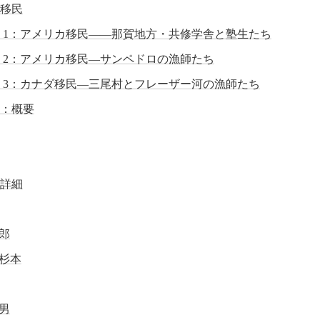
移民
 1：アメリカ移民——那賀地方・共修学舎と塾生たち
 2：アメリカ移民―サンペドロの漁師たち
 3：カナダ移民—三尾村とフレーザー河の漁師たち
：概要
詳細
郎
杉本
男