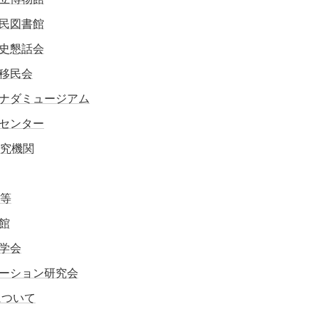
民図書館
史懇話会
移民会
ナダミュージアム
センター
究機関
等
館
学会
ーション研究会
について